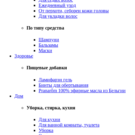
Ежедневный уход
От перхоти, себореи кожи головы
Для укладки волос
По типу средства
Шампуни
Бальзамы
Маски
Здоровье
Пищевые добавки
Ламифарэн гель
Бинты для обертывания
Pranarôm 100% эфирные масла из Бельгии
Дом
Уборка, стирка, кухня
Для кухни
Для ванной комнаты, туалета
Уборка