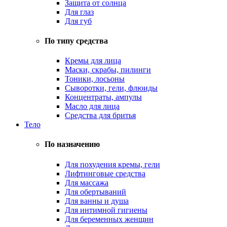
Защита от солнца
Для глаз
Для губ
По типу средства
Кремы для лица
Маски, скрабы, пилинги
Тоники, лосьоны
Сыворотки, гели, флюиды
Концентраты, ампулы
Масло для лица
Средства для бритья
Тело
По назначению
Для похудения кремы, гели
Лифтинговые средства
Для массажа
Для обертываний
Для ванны и душа
Для интимной гигиены
Для беременных женщин