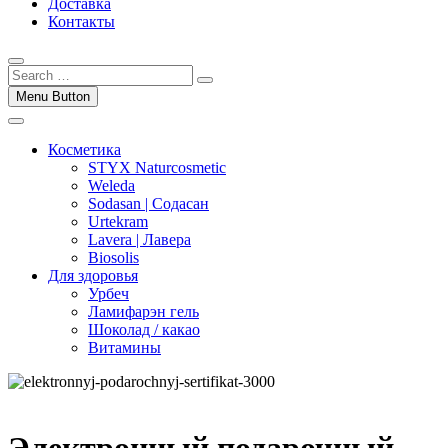
Доставка
Контакты
Menu Button
Косметика
STYX Naturcosmetic
Weleda
Sodasan | Содасан
Urtekram
Lavera | Лавера
Biosolis
Для здоровья
Урбеч
Ламифарэн гель
Шоколад / какао
Витамины