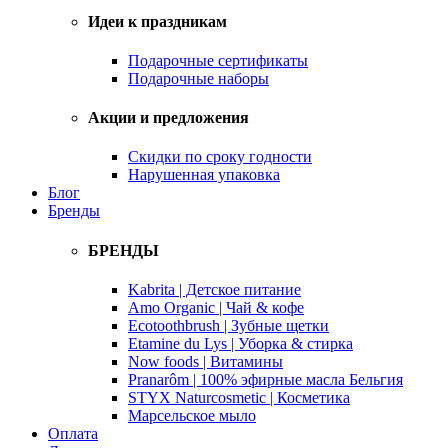
Идеи к праздникам
Подарочные сертификаты
Подарочные наборы
Акции и предложения
Скидки по сроку годности
Нарушенная упаковка
Блог
Бренды
БРЕНДЫ
Kabrita | Детское питание
Amo Organic | Чай & кофе
Ecotoothbrush | Зубные щетки
Etamine du Lys | Уборка & стирка
Now foods | Витамины
Pranarôm | 100% эфирные масла Бельгия
STYX Naturcosmetic | Косметика
Марсельское мыло
Оплата