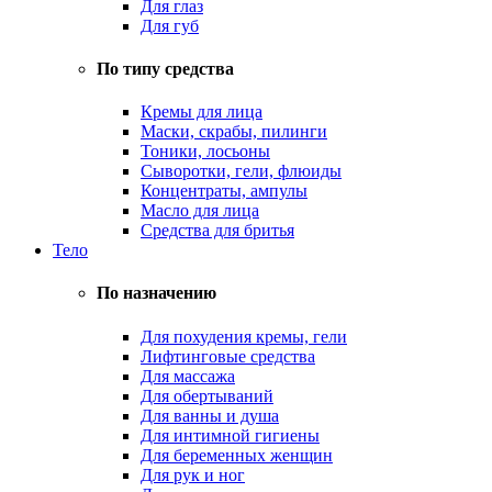
Для глаз
Для губ
По типу средства
Кремы для лица
Маски, скрабы, пилинги
Тоники, лосьоны
Сыворотки, гели, флюиды
Концентраты, ампулы
Масло для лица
Средства для бритья
Тело
По назначению
Для похудения кремы, гели
Лифтинговые средства
Для массажа
Для обертываний
Для ванны и душа
Для интимной гигиены
Для беременных женщин
Для рук и ног