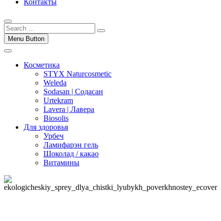
Контакты
Menu Button
Косметика
STYX Naturcosmetic
Weleda
Sodasan | Содасан
Urtekram
Lavera | Лавера
Biosolis
Для здоровья
Урбеч
Ламифарэн гель
Шоколад / какао
Витамины