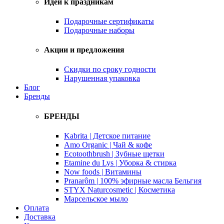
Идеи к праздникам
Подарочные сертификаты
Подарочные наборы
Акции и предложения
Скидки по сроку годности
Нарушенная упаковка
Блог
Бренды
БРЕНДЫ
Kabrita | Детское питание
Amo Organic | Чай & кофе
Ecotoothbrush | Зубные щетки
Etamine du Lys | Уборка & стирка
Now foods | Витамины
Pranarôm | 100% эфирные масла Бельгия
STYX Naturcosmetic | Косметика
Марсельское мыло
Оплата
Доставка