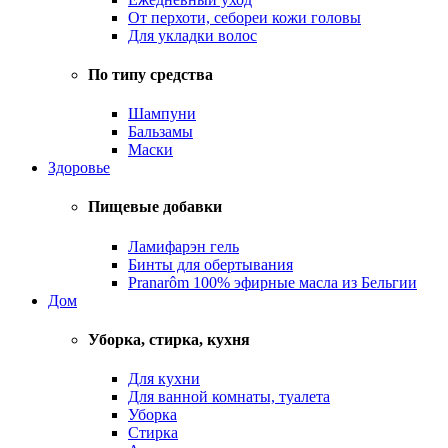
От перхоти, себореи кожи головы
Для укладки волос
По типу средства
Шампуни
Бальзамы
Маски
Здоровье
Пищевые добавки
Ламифарэн гель
Бинты для обертывания
Pranarôm 100% эфирные масла из Бельгии
Дом
Уборка, стирка, кухня
Для кухни
Для ванной комнаты, туалета
Уборка
Стирка