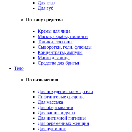
Для глаз
Для губ
По типу средства
Кремы для лица
Маски, скрабы, пилинги
Тоники, лосьоны
Сыворотки, гели, флюиды
Концентраты, ампулы
Масло для лица
Средства для бритья
Тело
По назначению
Для похудения кремы, гели
Лифтинговые средства
Для массажа
Для обертываний
Для ванны и душа
Для интимной гигиены
Для беременных женщин
Для рук и ног