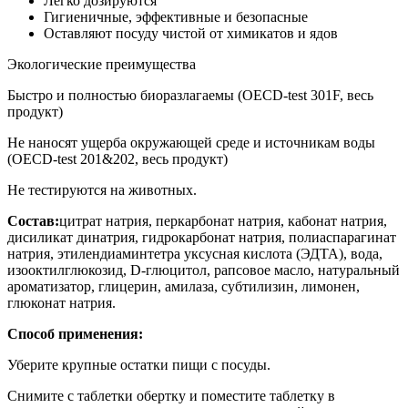
Легко дозируются
Гигиеничные, эффективные и безопасные
Оставляют посуду чистой от химикатов и ядов
Экологические преимущества
Быстро и полностью биоразлагаемы (OECD-test 301F, весь
продукт)
Не наносят ущерба окружающей среде и источникам воды
(OECD-test 201&202, весь продукт)
Не тестируются на животных.
Состав:
цитрат натрия, перкарбонат натрия, кабонат натрия,
дисиликат динатрия, гидрокарбонат натрия, полиаспарагинат
натрия, этилендиаминтетра уксусная кислота (ЭДТА), вода,
изооктилглюкозид, D-глюцитол, рапсовое масло, натуральный
ароматизатор, глицерин, амилаза, субтилизин, лимонен,
глюконат натрия.
Способ применения:
Уберите крупные остатки пищи с посуды.
Снимите с таблетки обертку и поместите таблетку в