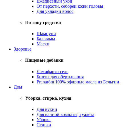
Ежедневный уход
От перхоти, себореи кожи головы
Для укладки волос
По типу средства
Шампуни
Бальзамы
Маски
Здоровье
Пищевые добавки
Ламифарэн гель
Бинты для обертывания
Pranarôm 100% эфирные масла из Бельгии
Дом
Уборка, стирка, кухня
Для кухни
Для ванной комнаты, туалета
Уборка
Стирка