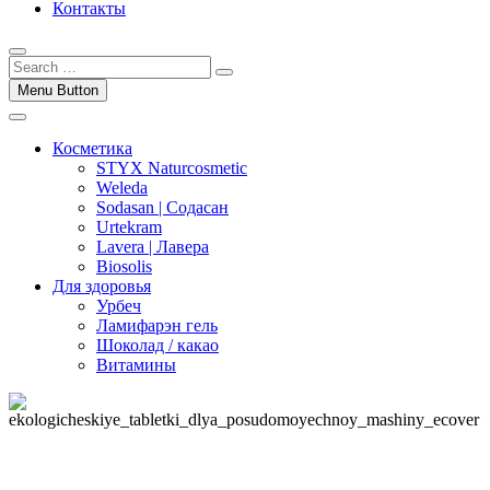
Контакты
Menu Button
Косметика
STYX Naturcosmetic
Weleda
Sodasan | Содасан
Urtekram
Lavera | Лавера
Biosolis
Для здоровья
Урбеч
Ламифарэн гель
Шоколад / какао
Витамины