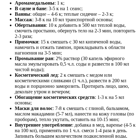
Аромамедальоны
: 1 к;
В сауне и бане
: 3-5 к на 1 сеанс;
Ванны
: общие – 4-6 к; теплые сидячие – 2-3 к;
Массаж
: 3-8 к на 10 мл транспортной основы;
Обертывания
: 10 к добавить в 500 мл теплой воды,
смочить простыню, обернуть тело на 2-3 мин, повторить
2-3 раза;
Примочки
: 15 к смешать с 30 мл кипяченой воды,
намочить и отжать тампон, прикладывать к области
нагноения на 3-5 мин;
Промывание ран
: 2% раствор (30 капель эфирного
масла эмульгировать 0,5 ч.л. соды и развести в 100 мл
чистой воды);
Косметический лед
: 2 к смешать с медом или
косметическими сливками (1 ч.л.), развести в 200 мл
воды и порционно заморозить. Протирать лицо, шею,
декольте утром и вечером;
Обогащение косметических средств
: 1-3 к на 5 мл
основы;
Маски для волос
: 7-8 к смешать с глиной, бальзамом,
маслом макадамии (5-7 мл), нанести на кожу головы (по
проборам), тепло укутать, оставить на 10-15 мин;
Внутреннее употребление
: добавка в мед, варенье (4-5 к
на 100 мл), применять по 1 ч.л. смеси 1-4 раза в день.
Запивать большим количеством подкисленной воды,