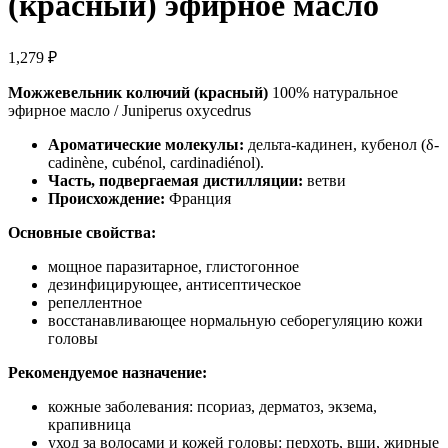
(красный) эфирное масло
1,279
₽
Можжевельник колючий (красный)
100% натуральное
эфирное масло / Juniperus oxycedrus
Ароматические молекулы:
дельта-кадинен, кубенол (δ-
cadinène, cubénol, cardinadiénol).
Часть, подвергаемая дистилляции:
ветви
Происхождение:
Франция
Основные свойства:
мощное паразитарное, глистогонное
дезинфицирующее, антисептическое
репеллентное
восстанавливающее нормальную себорегуляцию кожи
головы
Рекомендуемое назначение:
кожные заболевания: псориаз, дерматоз, экзема,
крапивница
уход за волосами и кожей головы: перхоть, вши, жирные