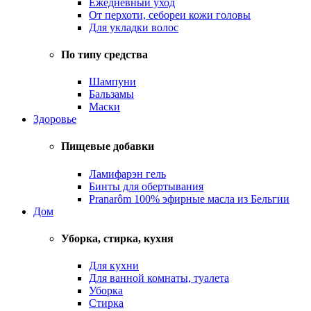
Ежедневный уход
От перхоти, себореи кожи головы
Для укладки волос
По типу средства
Шампуни
Бальзамы
Маски
Здоровье
Пищевые добавки
Ламифарэн гель
Бинты для обертывания
Pranarôm 100% эфирные масла из Бельгии
Дом
Уборка, стирка, кухня
Для кухни
Для ванной комнаты, туалета
Уборка
Стирка