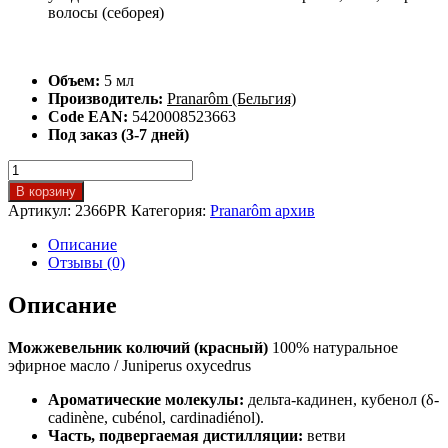
волосы (себорея)
Объем:
5 мл
Производитель:
Pranarôm (Бельгия)
Code EAN:
5420008523663
Под заказ (3-7 дней)
Количество
товара
В корзину
Можжевельник
Артикул:
2366PR
Категория:
Pranarôm архив
колючий
(красный)
Описание
эфирное
Отзывы (0)
масло
Описание
Можжевельник колючий (красный)
100% натуральное
эфирное масло / Juniperus oxycedrus
Ароматические молекулы:
дельта-кадинен, кубенол (δ-
cadinène, cubénol, cardinadiénol).
Часть, подвергаемая дистилляции:
ветви