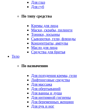
Для глаз
Для губ
По типу средства
Кремы для лица
Маски, скрабы, пилинги
Тоники, лосьоны
Сыворотки, гели, флюиды
Концентраты, ампулы
Масло для лица
Средства для бритья
Тело
По назначению
Для похудения кремы, гели
Лифтинговые средства
Для массажа
Для обертываний
Для ванны и душа
Для интимной гигиены
Для беременных женщин
Для рук и ног