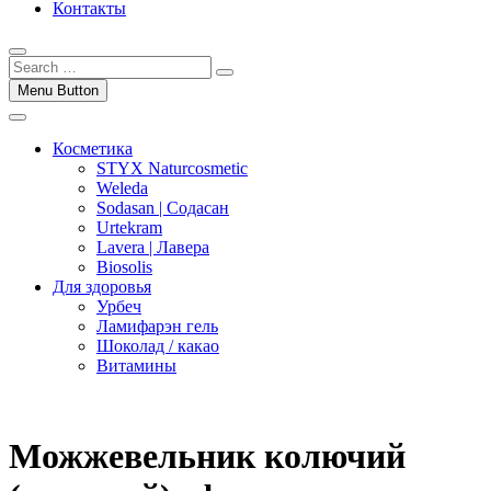
Контакты
Menu Button
Косметика
STYX Naturcosmetic
Weleda
Sodasan | Содасан
Urtekram
Lavera | Лавера
Biosolis
Для здоровья
Урбеч
Ламифарэн гель
Шоколад / какао
Витамины
Можжевельник колючий