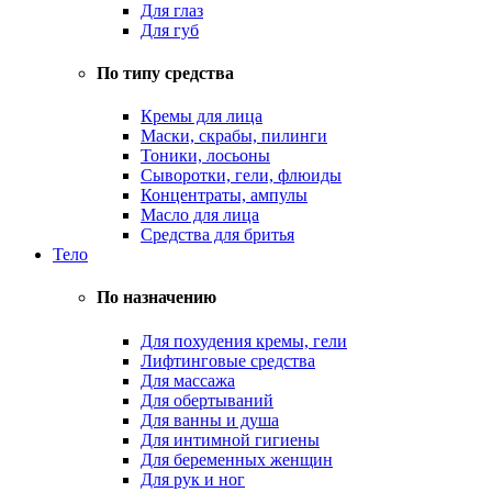
Для глаз
Для губ
По типу средства
Кремы для лица
Маски, скрабы, пилинги
Тоники, лосьоны
Сыворотки, гели, флюиды
Концентраты, ампулы
Масло для лица
Средства для бритья
Тело
По назначению
Для похудения кремы, гели
Лифтинговые средства
Для массажа
Для обертываний
Для ванны и душа
Для интимной гигиены
Для беременных женщин
Для рук и ног