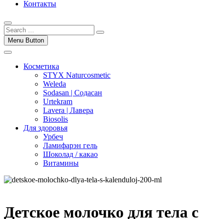
Контакты
Menu Button
Косметика
STYX Naturcosmetic
Weleda
Sodasan | Содасан
Urtekram
Lavera | Лавера
Biosolis
Для здоровья
Урбеч
Ламифарэн гель
Шоколад / какао
Витамины
Детское молочко для тела с