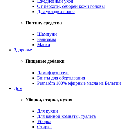
Ежедневный уход
От перхоти, себореи кожи головы
Для укладки волос
По типу средства
Шампуни
Бальзамы
Маски
Здоровье
Пищевые добавки
Ламифарэн гель
Бинты для обертывания
Pranarôm 100% эфирные масла из Бельгии
Дом
Уборка, стирка, кухня
Для кухни
Для ванной комнаты, туалета
Уборка
Стирка