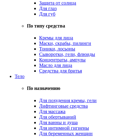
Защита от солнца
Для глаз
Для губ
По типу средства
Кремы для лица
Маски, скрабы, пилинги
Тоники, лосьоны
Сыворотки, гели, флюиды
Концентраты, ампулы
Масло для лица
Средства для бритья
Тело
По назначению
Для похудения кремы, гели
Лифтинговые средства
Для массажа
Для обертываний
Для ванны и душа
Для интимной гигиены
Для беременных женщин