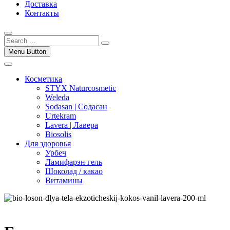
Доставка
Контакты
Menu Button
Косметика
STYX Naturcosmetic
Weleda
Sodasan | Содасан
Urtekram
Lavera | Лавера
Biosolis
Для здоровья
Урбеч
Ламифарэн гель
Шоколад / какао
Витамины