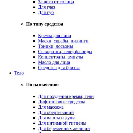
Защита от солнца
Для глаз
Для губ
По типу средства
Кремы для лица
Маски, скрабы, пилинги
Тоники, лосьоны
Сыворотки, гели, флюиды
Концентраты, ампулы
Масло для лица
Средства для бритья
Тело
По назначению
Для похудения кремы, гели
Лифтинговые средства
Для массажа
Для обертываний
Для ванны и душа
Для интимной гигиены
Для беременных женщин