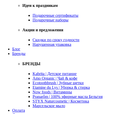
Идеи к праздникам
Подарочные сертификаты
Подарочные наборы
Акции и предложения
Скидки по сроку годности
Нарушенная упаковка
Блог
Бренды
БРЕНДЫ
Kabrita | Детское питание
Amo Organic | Чай & кофе
Ecotoothbrush | Зубные щетки
Etamine du Lys | Уборка & стирка
Now foods | Витамины
Pranarôm | 100% эфирные масла Бельгия
STYX Naturcosmetic | Косметика
Марсельское мыло
Оплата