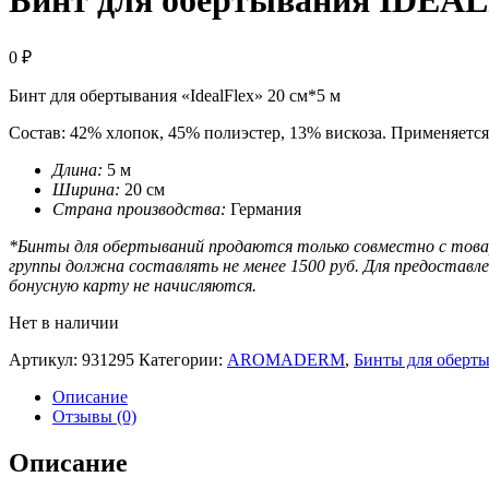
Бинт для обертывания IDEAL
0
₽
Бинт для обертывания «IdealFlex» 20 см*5 м
Состав: 42% хлопок, 45% полиэстер, 13% вискоза. Применяетс
Длина:
5 м
Ширина:
20 см
Страна производства:
Германия
*Бинты для обертываний продаются только совместно с товар
группы должна составлять не менее 1500 руб. Для предоставл
бонусную карту не начисляются.
Нет в наличии
Артикул:
931295
Категории:
AROMADERM
,
Бинты для оберт
Описание
Отзывы (0)
Описание