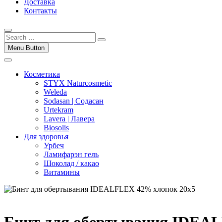
Доставка
Контакты
Menu Button
Косметика
STYX Naturcosmetic
Weleda
Sodasan | Содасан
Urtekram
Lavera | Лавера
Biosolis
Для здоровья
Урбеч
Ламифарэн гель
Шоколад / какао
Витамины