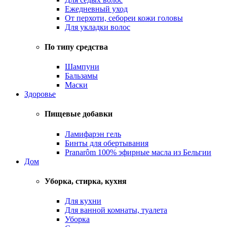
Ежедневный уход
От перхоти, себореи кожи головы
Для укладки волос
По типу средства
Шампуни
Бальзамы
Маски
Здоровье
Пищевые добавки
Ламифарэн гель
Бинты для обертывания
Pranarôm 100% эфирные масла из Бельгии
Дом
Уборка, стирка, кухня
Для кухни
Для ванной комнаты, туалета
Уборка