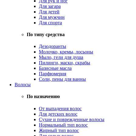
Для рук и ног
Для загара
Для детей
Для мужчин
Для спорта
По типу средства
Дезодоранты
Молочко, кремы, лосьоны
Мыло, гели для душа
Пилинги, маски, скрабы
Базисные масла
Парфюмерия
Соли, пены для ванны
Волосы
По назначению
От выпадения волос
Для детских волос
Сухие и поврежденные волосы
Нормальный тип волос
Жирный тип волос
Для седых волос