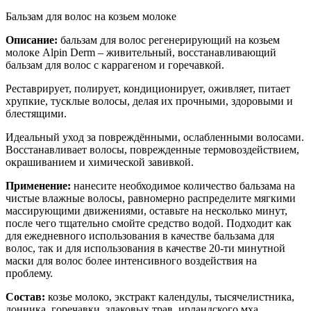
Бальзам для волос на козьем молоке
Описание:
бальзам для волос регенерирующий на козьем
молоке Alpin Derm – живительный, восстанавливающий
бальзам для волос с каррагеном и горечавкой.
Реставрирует, полирует, кондиционирует, оживляет, питает
хрупкие, тусклые волосы, делая их прочными, здоровыми и
блестящими.
Идеальный уход за повреждёнными, ослабленными волосами.
Восстанавливает волосы, поврежденные термовоздействием,
окрашиванием и химической завивкой.
Применение:
нанесите необходимое количество бальзама на
чистые влажные волосы, равномерно распределите мягкими
массирующими движениями, оставьте на несколько минут,
после чего тщательно смойте средство водой. Подходит как
для ежедневного использования в качестве бальзама для
волос, так и для использования в качестве 20-ти минутной
маски для волос более интенсивного воздействия на
проблему.
Состав:
козье молоко, экстракт календулы, тысячелистника,
донника, горечавки, злаковых трав, ирландского мха.