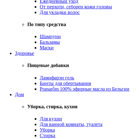
Ежедневный уход
От перхоти, себореи кожи головы
Для укладки волос
По типу средства
Шампуни
Бальзамы
Маски
Здоровье
Пищевые добавки
Ламифарэн гель
Бинты для обертывания
Pranarôm 100% эфирные масла из Бельгии
Дом
Уборка, стирка, кухня
Для кухни
Для ванной комнаты, туалета
Уборка
Стирка