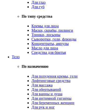
Для глаз
Для губ
По типу средства
Кремы для лица
Маски, скрабы, пилинги
Тоники, лосьоны
Сыворотки, гели, флюиды
Концентраты, ампулы
Масло для лица
Средства для бритья
Тело
По назначению
Для похудения кремы, гели
Лифтинговые средства
Для массажа
Для обертываний
Для ванны и душа
Для интимной гигиены
Для беременных женщин
Для рук и ног