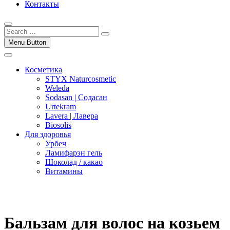
Контакты
Menu Button
Косметика
STYX Naturcosmetic
Weleda
Sodasan | Содасан
Urtekram
Lavera | Лавера
Biosolis
Для здоровья
Урбеч
Ламифарэн гель
Шоколад / какао
Витамины
Бальзам для волос на козьем