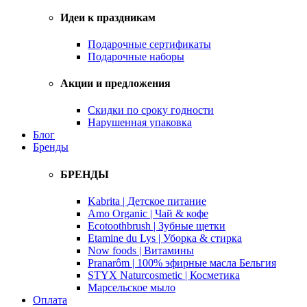
Идеи к праздникам
Подарочные сертификаты
Подарочные наборы
Акции и предложения
Скидки по сроку годности
Нарушенная упаковка
Блог
Бренды
БРЕНДЫ
Kabrita | Детское питание
Amo Organic | Чай & кофе
Ecotoothbrush | Зубные щетки
Etamine du Lys | Уборка & стирка
Now foods | Витамины
Pranarôm | 100% эфирные масла Бельгия
STYX Naturcosmetic | Косметика
Марсельское мыло
Оплата