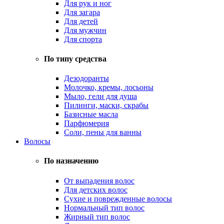
Для рук и ног
Для загара
Для детей
Для мужчин
Для спорта
По типу средства
Дезодоранты
Молочко, кремы, лосьоны
Мыло, гели для душа
Пилинги, маски, скрабы
Базисные масла
Парфюмерия
Соли, пены для ванны
Волосы
По назначению
От выпадения волос
Для детских волос
Сухие и поврежденные волосы
Нормальный тип волос
Жирный тип волос