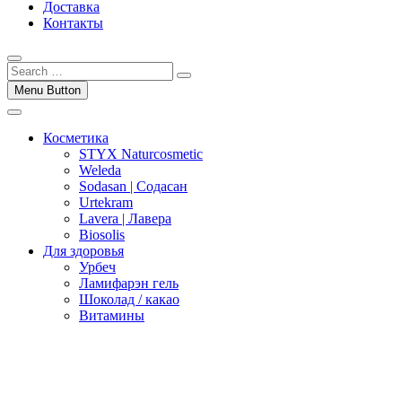
Доставка
Контакты
Menu Button
Косметика
STYX Naturcosmetic
Weleda
Sodasan | Содасан
Urtekram
Lavera | Лавера
Biosolis
Для здоровья
Урбеч
Ламифарэн гель
Шоколад / какао
Витамины