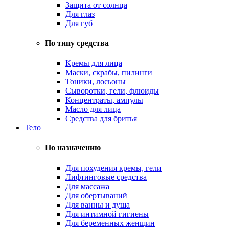
Защита от солнца
Для глаз
Для губ
По типу средства
Кремы для лица
Маски, скрабы, пилинги
Тоники, лосьоны
Сыворотки, гели, флюиды
Концентраты, ампулы
Масло для лица
Средства для бритья
Тело
По назначению
Для похудения кремы, гели
Лифтинговые средства
Для массажа
Для обертываний
Для ванны и душа
Для интимной гигиены
Для беременных женщин