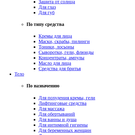
Защита от солнца
Для глаз
Для губ
По типу средства
Кремы для лица
Маски, скрабы, пилинги
Тоники, лосьоны
Сыворотки, гели, флюиды
Концентраты, ампулы
Масло для лица
Средства для бритья
Тело
По назначению
Для похудения кремы, гели
Лифтинговые средства
Для массажа
Для обертываний
Для ванны и душа
Для интимной гигиены
Для беременных женщин