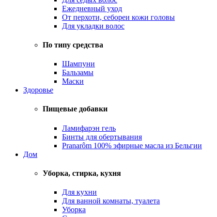
Ежедневный уход
От перхоти, себореи кожи головы
Для укладки волос
По типу средства
Шампуни
Бальзамы
Маски
Здоровье
Пищевые добавки
Ламифарэн гель
Бинты для обертывания
Pranarôm 100% эфирные масла из Бельгии
Дом
Уборка, стирка, кухня
Для кухни
Для ванной комнаты, туалета
Уборка