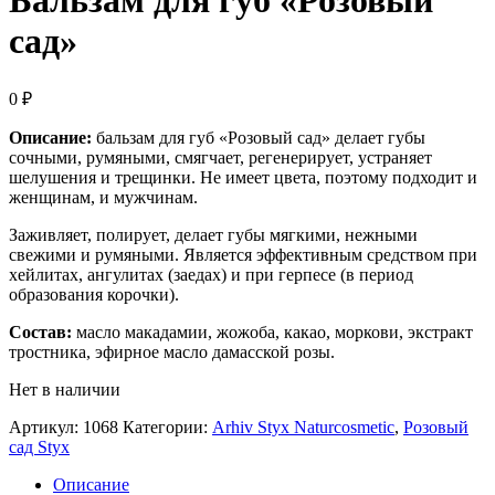
Бальзам для губ «Розовый
сад»
0
₽
Описание:
бальзам для губ «Розовый сад» делает губы
сочными, румяными, смягчает, регенерирует, устраняет
шелушения и трещинки. Не имеет цвета, поэтому подходит и
женщинам, и мужчинам.
Заживляет, полирует, делает губы мягкими, нежными
свежими и румяными. Является эффективным средством при
хейлитах, ангулитах (заедах) и при герпесе (в период
образования корочки).
Состав:
масло макадамии, жожоба, какао, моркови, экстракт
тростника, эфирное масло дамасской розы.
Нет в наличии
Артикул:
1068
Категории:
Arhiv Styx Naturcosmetic
,
Розовый
сад Styx
Описание