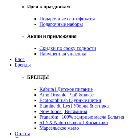
Идеи к праздникам
Подарочные сертификаты
Подарочные наборы
Акции и предложения
Скидки по сроку годности
Нарушенная упаковка
Блог
Бренды
БРЕНДЫ
Kabrita | Детское питание
Amo Organic | Чай & кофе
Ecotoothbrush | Зубные щетки
Etamine du Lys | Уборка & стирка
Now foods | Витамины
Pranarôm | 100% эфирные масла Бельгия
STYX Naturcosmetic | Косметика
Марсельское мыло
Оплата