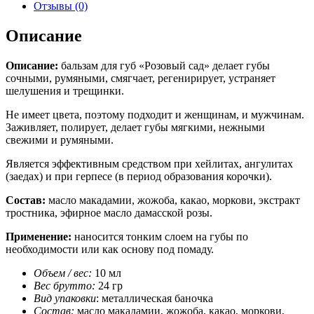
Отзывы (0)
Описание
Описание:
бальзам для губ «Розовый сад» делает губы
сочными, румяными, смягчает, регенирирует, устраняет
шелушения и трещинки.
Не имеет цвета, поэтому подходит и женщинам, и мужчинам.
Заживляет, полирует, делает губы мягкими, нежными
свежими и румяными.
Является эффективным средством при хейлитах, ангулитах
(заедах) и при герпесе (в период образования корочки).
Состав:
масло макадамии, жожоба, какао, моркови, экстракт
тростника, эфирное масло дамасской розы.
Применение:
наносится тонким слоем на губы по
необходимости или как основу под помаду.
Объем / вес:
10 мл
Вес брутто:
24 гр
Вид упаковки
: металлическая баночка
Cостав:
масло макадамии, жожоба, какао, моркови,