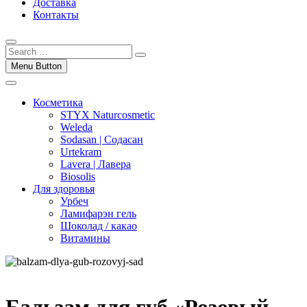
Доставка
Контакты
Menu Button
Косметика
STYX Naturcosmetic
Weleda
Sodasan | Содасан
Urtekram
Lavera | Лавера
Biosolis
Для здоровья
Урбеч
Ламифарэн гель
Шоколад / какао
Витамины