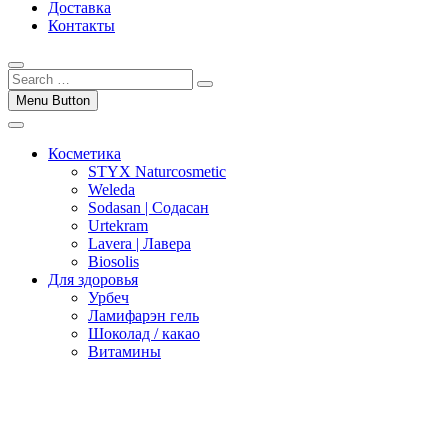
Доставка
Контакты
Menu Button
Косметика
STYX Naturcosmetic
Weleda
Sodasan | Содасан
Urtekram
Lavera | Лавера
Biosolis
Для здоровья
Урбеч
Ламифарэн гель
Шоколад / какао
Витамины