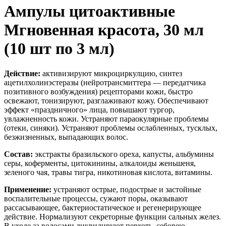
Ампулы цитоактивные
Мгновенная красота, 30 мл
(10 шт по 3 мл)
Действие:
активизируют микроциркулцию, синтез
ацетилхолинэстеразы (нейротрансмиттера — передатчика
позитивного возбуждения) рецепторами кожи, быстро
освежают, тонизируют, разглаживают кожу. Обеспечивают
эффект «праздничного» лица, повышают тургор,
увлажненность кожи. Устраняют параокулярные проблемы
(отеки, синяки). Устраняют проблемы ослабленных, тусклых,
безжизненных, выпадающих волос.
Состав:
экстракты бразильского ореха, капусты, альбумины
серы, коферменты, цитокинины, алкалоиды женьшеня,
зеленого чая, травы тигра, никотиновая кислота, витамины.
Применение:
устраняют острые, подострые и застойные
воспалительные процессы, сужают поры, оказывают
рассасывающее, бактериостатическое и регенерирующее
действие. Нормализуют секреторные функции сальных желез.
В уходе за волосами ликвидируют перхоть, себорею,