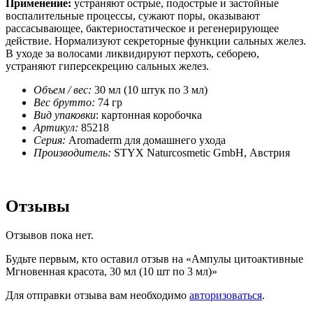
Применение:
устраняют острые, подострые и застойные
воспалительные процессы, сужают поры, оказывают
рассасывающее, бактериостатическое и регенерирующее
действие. Нормализуют секреторные функции сальных желез.
В уходе за волосами ликвидируют перхоть, себорею,
устраняют гиперсекрецию сальных желез.
Объем / вес:
30 мл (10 штук по 3 мл)
Вес брутто:
74 гр
Вид упаковки
: картонная коробочка
Артикул:
85218
Cерия:
Aromaderm для домашнего ухода
Производитель:
STYX Naturcosmetic GmbH, Австрия
Отзывы
Отзывов пока нет.
Будьте первым, кто оставил отзыв на «Ампулы цитоактивные
Мгновенная красота, 30 мл (10 шт по 3 мл)»
Для отправки отзыва вам необходимо
авторизоваться
.