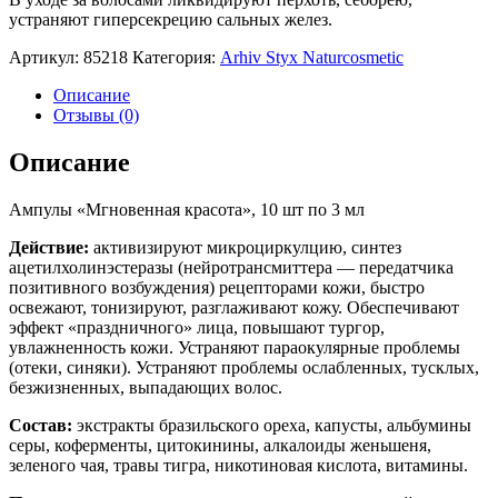
устраняют гиперсекрецию сальных желез.
Артикул:
85218
Категория:
Arhiv Styx Naturcosmetic
Описание
Отзывы (0)
Описание
Ампулы «Мгновенная красота», 10 шт по 3 мл
Действие:
активизируют микроциркулцию, синтез
ацетилхолинэстеразы (нейротрансмиттера — передатчика
позитивного возбуждения) рецепторами кожи, быстро
освежают, тонизируют, разглаживают кожу. Обеспечивают
эффект «праздничного» лица, повышают тургор,
увлажненность кожи. Устраняют параокулярные проблемы
(отеки, синяки). Устраняют проблемы ослабленных, тусклых,
безжизненных, выпадающих волос.
Состав:
экстракты бразильского ореха, капусты, альбумины
серы, коферменты, цитокинины, алкалоиды женьшеня,
зеленого чая, травы тигра, никотиновая кислота, витамины.