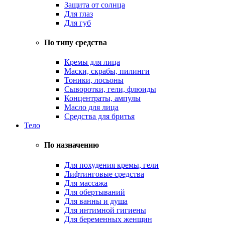
Защита от солнца
Для глаз
Для губ
По типу средства
Кремы для лица
Маски, скрабы, пилинги
Тоники, лосьоны
Сыворотки, гели, флюиды
Концентраты, ампулы
Масло для лица
Средства для бритья
Тело
По назначению
Для похудения кремы, гели
Лифтинговые средства
Для массажа
Для обертываний
Для ванны и душа
Для интимной гигиены
Для беременных женщин