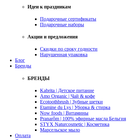
Идеи к праздникам
Подарочные сертификаты
Подарочные наборы
Акции и предложения
Скидки по сроку годности
Нарушенная упаковка
Блог
Бренды
БРЕНДЫ
Kabrita | Детское питание
Amo Organic | Чай & кофе
Ecotoothbrush | Зубные щетки
Etamine du Lys | Уборка & стирка
Now foods | Витамины
Pranarôm | 100% эфирные масла Бельгия
STYX Naturcosmetic | Косметика
Марсельское мыло
Оплата