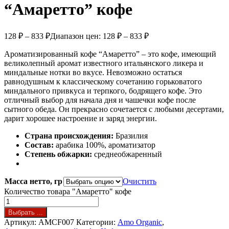
“Амаретто” кофе
128
₽
–
833
₽
Диапазон цен: 128 ₽ – 833 ₽
Ароматизированный кофе “Амаретто” – это кофе, имеющий
великолепный аромат известного итальянского ликера и
миндальные нотки во вкусе. Невозможно остаться
равнодушным к классическому сочетанию горьковатого
миндального привкуса и терпкого, бодрящего кофе. Это
отличный выбор для начала дня и чашечки кофе после
сытного обеда. Он прекрасно сочетается с любыми десертами,
дарит хорошее настроение и заряд энергии.
Страна происхождения:
Бразилия
Состав:
арабика 100%, ароматизатор
Степень обжарки:
среднеобжаренный
Масса нетто, гр
Очистить
Количество товара "Амаретто" кофе
Выбрать ...
Артикул:
AMСF007
Категории:
Amo Organic
,