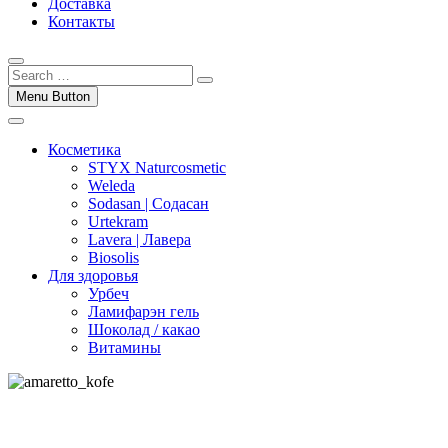
Доставка
Контакты
Menu Button
Косметика
STYX Naturcosmetic
Weleda
Sodasan | Содасан
Urtekram
Lavera | Лавера
Biosolis
Для здоровья
Урбеч
Ламифарэн гель
Шоколад / какао
Витамины