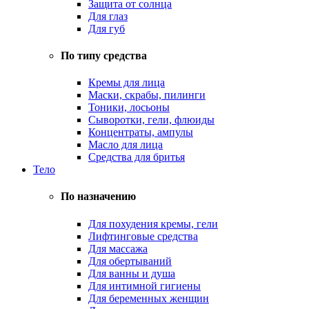
Защита от солнца
Для глаз
Для губ
По типу средства
Кремы для лица
Маски, скрабы, пилинги
Тоники, лосьоны
Сыворотки, гели, флюиды
Концентраты, ампулы
Масло для лица
Средства для бритья
Тело
По назначению
Для похудения кремы, гели
Лифтинговые средства
Для массажа
Для обертываний
Для ванны и душа
Для интимной гигиены
Для беременных женщин