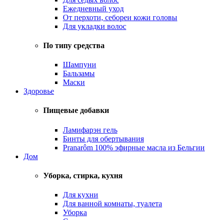
Ежедневный уход
От перхоти, себореи кожи головы
Для укладки волос
По типу средства
Шампуни
Бальзамы
Маски
Здоровье
Пищевые добавки
Ламифарэн гель
Бинты для обертывания
Pranarôm 100% эфирные масла из Бельгии
Дом
Уборка, стирка, кухня
Для кухни
Для ванной комнаты, туалета
Уборка