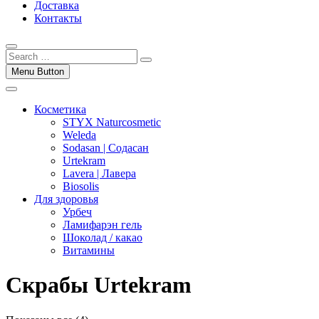
Доставка
Контакты
Menu Button
Косметика
STYX Naturcosmetic
Weleda
Sodasan | Содасан
Urtekram
Lavera | Лавера
Biosolis
Для здоровья
Урбеч
Ламифарэн гель
Шоколад / какао
Витамины
Скрабы Urtekram