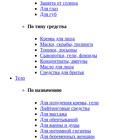
Защита от солнца
Для глаз
Для губ
По типу средства
Кремы для лица
Маски, скрабы, пилинги
Тоники, лосьоны
Сыворотки, гели, флюиды
Концентраты, ампулы
Масло для лица
Средства для бритья
Тело
По назначению
Для похудения кремы, гели
Лифтинговые средства
Для массажа
Для обертываний
Для ванны и душа
Для интимной гигиены
Для беременных женщин