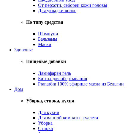
От перхоти, себореи кожи головы
Для укладки волос
По типу средства
Шампуни
Бальзамы
Маски
Здоровье
Пищевые добавки
Ламифарэн гель
Бинты для обертывания
Pranarôm 100% эфирные масла из Бельгии
Дом
Уборка, стирка, кухня
Для кухни
Для ванной комнаты, туалета
Уборка
Стирка