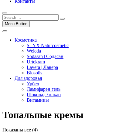
Контакты
Menu Button
Косметика
STYX Naturcosmetic
Weleda
Sodasan | Содасан
Urtekram
Lavera | Лавера
Biosolis
Для здоровья
Урбеч
Ламифарэн гель
Шоколад / какао
Витамины
Тональные кремы
Показаны все (4)