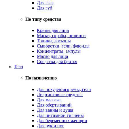
Для глаз
Для губ
По типу средства
Кремы для лица
Маски, скрабы, пилинги
Тоники, лосьоны
Сыворотки, гели, флюиды
Концентраты, ампулы
Масло для лица
Средства для бритья
Тело
По назначению
Для похудения кремы, гели
Лифтинговые средства
Для массажа
Для обертываний
Для ванны и душа
Для интимной гигиены
Для беременных женщин
Для рук и ног