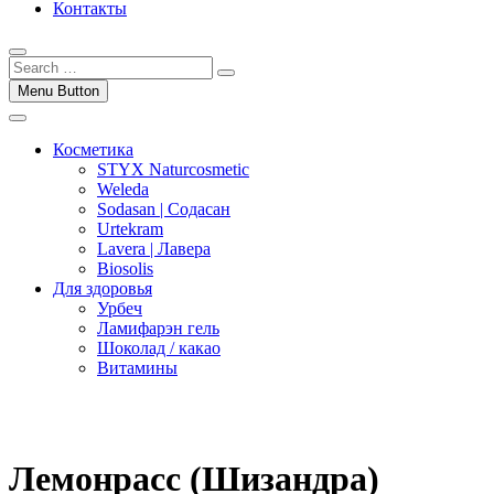
Контакты
Menu Button
Косметика
STYX Naturcosmetic
Weleda
Sodasan | Содасан
Urtekram
Lavera | Лавера
Biosolis
Для здоровья
Урбеч
Ламифарэн гель
Шоколад / какао
Витамины
Лемонрасс (Шизандра)