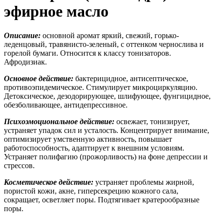
эфирное масло
Описание:
основной аромат яркий, свежий, горько-
леденцовый, травянисто-зеленый, с оттенком чернослива и
горелой бумаги. Относится к классу тонизаторов.
Афродизиак.
Основное действие:
бактерицидное, антисептическое,
противоэпидемическое. Стимулирует микроциркуляцию.
Детоксическое, дезодорирующее, шлифующее, фунгицидное,
обезболивающее, антидепрессивное.
Психоэмоциональное действие:
освежает, тонизирует,
устраняет упадок сил и усталость. Концентрирует внимание,
оптимизирует умственную активность, повышает
работоспособность, адаптирует к внешним условиям.
Устраняет полифагию (прожорливость) на фоне депрессии и
стрессов.
Косметическое действие:
устраняет проблемы жирной,
пористой кожи, акне, гиперсекрецию кожного сала,
сокращает, осветляет поры. Подтягивает кратерообразные
поры.