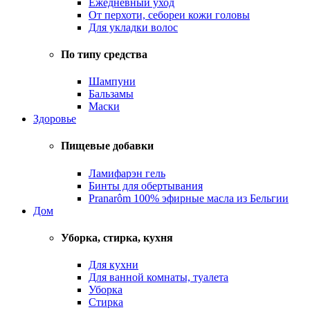
Ежедневный уход
От перхоти, себореи кожи головы
Для укладки волос
По типу средства
Шампуни
Бальзамы
Маски
Здоровье
Пищевые добавки
Ламифарэн гель
Бинты для обертывания
Pranarôm 100% эфирные масла из Бельгии
Дом
Уборка, стирка, кухня
Для кухни
Для ванной комнаты, туалета
Уборка
Стирка