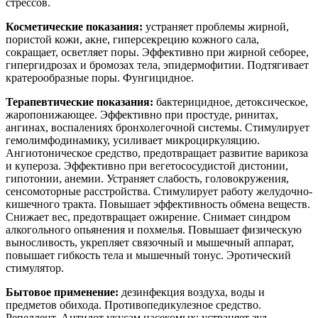
стрессов.
Косметические показания:
устраняет проблемы жирной,
пористой кожи, акне, гиперсекрецию кожного сала,
сокращает, осветляет поры. Эффективно при жирной себорее,
гипергидрозах и бромозах тела, эпидермофитии. Подтягивает
кратерообразные поры. Фунгицидное.
Терапевтические показания:
бактерицидное, детоксическое,
жаропонижающее. Эффективно при простуде, ринитах,
ангинах, воспалениях бронхолегочной системы. Стимулирует
гемолимфодинамику, усиливает микроциркуляцию.
Ангиотоническое средство, предотвращает развитие варикоза
и купероза. Эффективно при вегетососудистой дистонии,
гипотонии, анемии. Устраняет слабость, головокружения,
сенсомоторные расстройства. Стимулирует работу желудочно-
кишечного тракта. Повышает эффективность обмена веществ.
Снижает вес, предотвращает ожирение. Снимает синдром
алкогольного опьянения и похмелья. Повышает физическую
выносливость, укрепляет связочный и мышечный аппарат,
повышает гибкость тела и мышечный тонус. Эротический
стимулятор.
Бытовое применение:
дезинфекция воздуха, воды и
предметов обихода. Противопедикулезное средство.
Репеллент. Антидот укусам насекомых: устраняет зуд,