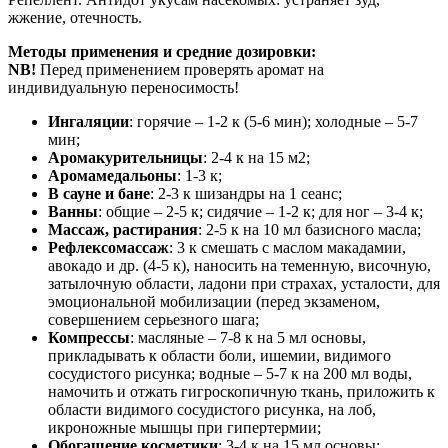
жжение, отечность.
Методы применения и средние дозировки:
NB!
Перед применением проверять аромат на
индивидуальную переносимость!
Ингаляции
: горячие – 1-2 к (5-6 мин); холодные – 5-7
мин;
Аромакурительницы
: 2-4 к на 15 м2;
Аромамедальоны
: 1-3 к;
В сауне и бане
: 2-3 к шизандры на 1 сеанс;
Ванны
: общие – 2-5 к; сидячие – 1-2 к; для ног – 3-4 к;
Массаж, растирания
: 2-5 к на 10 мл базисного масла;
Рефлексомассаж
: 3 к смешать с маслом макадамии,
авокадо и др. (4-5 к), наносить на теменную, височную,
затылочную области, ладони при страхах, усталости, для
эмоциональной мобилизации (перед экзаменом,
совершением серьезного шага;
Компрессы
: масляные – 7-8 к на 5 мл основы,
прикладывать к области боли, ишемии, видимого
сосудистого рисунка; водные – 5-7 к на 200 мл воды,
намочить и отжать гигроскопичную ткань, приложить к
области видимого сосудистого рисунка, на лоб,
икроножные мышцы при гипертермии;
Обогащение косметики
: 3-4 к на 15 мл основы;