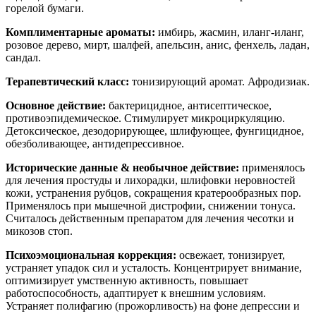
горелой бумаги.
Комплиментарные ароматы:
имбирь, жасмин, иланг-иланг,
розовое дерево, мирт, шалфей, апельсин, анис, фенхель, ладан,
сандал.
Терапевтический класс
:
тонизирующий аромат. Афродизиак.
Основное действие:
бактерицидное, антисептическое,
противоэпидемическое. Стимулирует микроциркуляцию.
Детоксическое, дезодорирующее, шлифующее, фунгицидное,
обезболивающее, антидепрессивное.
Исторические данные & необычное действие:
применялось
для лечения простуды и лихорадки, шлифовки неровностей
кожи, устранения рубцов, сокращения кратерообразных пор.
Применялось при мышечной дистрофии, снижении тонуса.
Считалось действенным препаратом для лечения чесотки и
микозов стоп.
Психоэмоциональная коррекция:
освежает, тонизирует,
устраняет упадок сил и усталость. Концентрирует внимание,
оптимизирует умственную активность, повышает
работоспособность, адаптирует к внешним условиям.
Устраняет полифагию (прожорливость) на фоне депрессии и