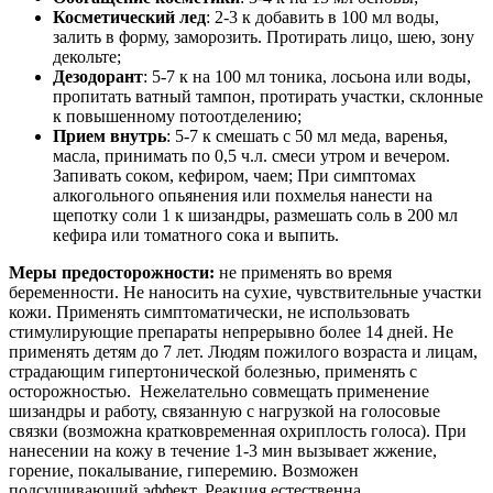
Косметический лед
: 2-3 к добавить в 100 мл воды,
залить в форму, заморозить. Протирать лицо, шею, зону
декольте;
Дезодорант
: 5-7 к на 100 мл тоника, лосьона или воды,
пропитать ватный тампон, протирать участки, склонные
к повышенному потоотделению;
Прием внутрь
: 5-7 к смешать с 50 мл меда, варенья,
масла, принимать по 0,5 ч.л. смеси утром и вечером.
Запивать соком, кефиром, чаем; При симптомах
алкогольного опьянения или похмелья нанести на
щепотку соли 1 к шизандры, размешать соль в 200 мл
кефира или томатного сока и выпить.
Меры предосторожности:
не применять во время
беременности. Не наносить на сухие, чувствительные участки
кожи. Применять симптоматически, не использовать
стимулирующие препараты непрерывно более 14 дней. Не
применять детям до 7 лет. Людям пожилого возраста и лицам,
страдающим гипертонической болезнью, применять с
осторожностью. Нежелательно совмещать применение
шизандры и работу, связанную с нагрузкой на голосовые
связки (возможна кратковременная охриплость голоса). При
нанесении на кожу в течение 1-3 мин вызывает жжение,
горение, покалывание, гиперемию. Возможен
подсушивающий эффект. Реакция естественна.