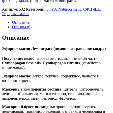
фенхель, ладан, cандал, масло лемонграсса.
Артикул:
532
Категории:
STYX Naturcosmetic
,
СФЦЧШЭ
,
Эфирные масла
Описание
Отзывы (0)
Описание
Эфирное масло Лемонграсс (лимонная трава, шизандра)
Получение:
водно-паровая дистилляция зеленой части
Cymbopogon flexuosis, Cymbopogon citratus
, (семейство
мятликовых).
Эфирное масло:
легкое, текучее, подвижное, чайного и
янтарного цвета.
Мажорные компоненты состава:
цитраль, цитронеллаль,
дециловый альдегид, метилгептенон, гераниол, линалоол,
лимонен, нерол, метилгептенол, фарнезол.
Мажорный букет шизандры:
яркий, свежий, горько-
леденцовый, травянисто-зеленый, с оттенком чернослива и