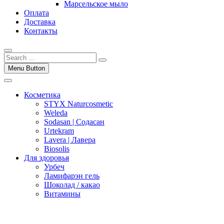
Марсельское мыло
Оплата
Доставка
Контакты
Menu Button
Косметика
STYX Naturcosmetic
Weleda
Sodasan | Содасан
Urtekram
Lavera | Лавера
Biosolis
Для здоровья
Урбеч
Ламифарэн гель
Шоколад / какао
Витамины