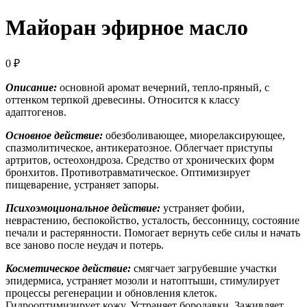
Майоран эфирное масло
0
₽
Описание:
основной аромат вечерний, тепло-пряный, с
оттенком терпкой древесины. Относится к классу
адаптогенов.
Основное действие:
обезболивающее, миорелаксирующее,
спазмолитическое, антикератозное. Облегчает приступы
артритов, остеохондроза. Средство от хронических форм
бронхитов. Противотравматическое. Оптимизирует
пищеварение, устраняет запоры.
Психоэмоциональное действие:
устраняет фобии,
неврастению, беспокойство, усталость, бессонницу, состояние
печали и растерянности. Помогает вернуть себе силы и начать
все заново после неудач и потерь.
Косметическое действие:
смягчает загрубевшие участки
эпидермиса, устраняет мозоли и натоптыши, стимулирует
процессы регенерации и обновления клеток.
Гидрооптимизирует кожу. Устраняет бородавки. Заживляет