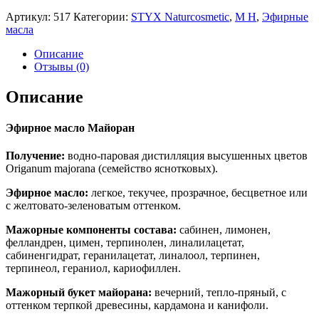
Артикул:
517
Категории:
STYX Naturcosmetic
,
М Н
,
Эфирные
масла
Описание
Отзывы (0)
Описание
Эфирное масло Майоран
Получение:
водно-паровая дистилляция высушенных цветов
Origanum majorana (семейство яснотковых).
Эфирное масло:
легкое, текучее, прозрачное, бесцветное или
с желтовато-зеленоватым оттенком.
Мажорные компоненты состава:
сабинен, лимонен,
фелландрен, цимен, терпинолен, линалилацетат,
сабиненгидрат, геранилацетат, линалоол, терпинен,
терпинеол, гераниол, кариофиллен.
Мажорный букет майорана:
вечерний, тепло-пряный, с
оттенком терпкой древесины, кардамона и канифоли.