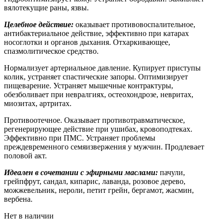
вялотекущие раны, язвы.
Целебное действие:
оказывает противовоспалительное,
антибактериальное действие, эффективно при катарах
носоглотки и органов дыхания. Отхаркивающее,
спазмолитическое средство.
Нормализует артериальное давление. Купирует приступы
колик, устраняет спастические запоры. Оптимизирует
пищеварение. Устраняет мышечные контрактуры,
обезболивает при невралгиях, остеохондрозе, невритах,
миозитах, артритах.
Противоотечное. Оказывает противотравматическое,
регенерирующее действие при ушибах, кровоподтеках.
Эффективно при ПМС. Устраняет проблемы
преждевременного семяизвержения у мужчин. Продлевает
половой акт.
Идеален в сочетании с эфирными маслами:
пачули,
грейпфрут, сандал, кипарис, лаванда, розовое дерево,
можжевельник, нероли, петит грейн, бергамот, жасмин,
вербена.
Нет в наличии