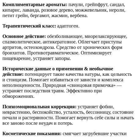
Комплиментарные ароматы:
пачули, грейпфрут, сандал,
кипарис, лаванда, розовое дерево, можжевельник, нероли,
петит грейн, бергамот, жасмин, вербена.
Терапевтический класс
:
адаптоген.
Основное действие:
обезболивающее, миорелаксирующее,
спазмолитическое, антикератозное. Облегчает приступы
артритов, остеохондроза. Средство от хронических форм
бронхитов. Противотравматическое. Оптимизирует
пищеварение, устраняет запоры.
Исторические данные о применении & необычное
действие:
потенцирует такие качества натуры, как цельность
и стоицизм. Помогает избавиться от зависти и комплекса
неполноценности. Природная «свинцовая примочка» —
устраняет последствия травм. Эффективно при
обморожениях.
Психоэмоциональная коррекция:
устраняет фобии,
неврастению, беспокойство, усталость, бессонницу, состояние
печали и растерянности. Помогает вернуть себе силы и начать
все заново после неудач и потерь.
Косметические показания:
смягчает загрубевшие участки