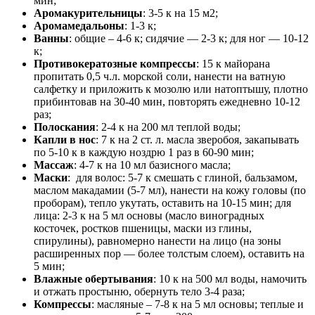
мин;
Аромакурительницы
: 3-5 к на 15 м2;
Аромамедальоны
: 1-3 к;
Ванны
: общие – 4-6 к; сидячие — 2-3 к; для ног — 10-12
к;
Противокератозные компрессы
: 15 к майорана
пропитать 0,5 ч.л. морской соли, нанести на ватную
салфетку и приложить к мозолю или натоптышу, плотно
прибинтовав на 30-40 мин, повторять ежедневно 10-12
раз;
Полоскания
: 2-4 к на 200 мл теплой воды;
Капли в нос
: 7 к на 2 ст. л. масла зверобоя, закапывать
по 5-10 к в каждую ноздрю 1 раз в 60-90 мин;
Массаж
: 4-7 к на 10 мл базисного масла;
Маски
: для волос: 5-7 к смешать с глиной, бальзамом,
маслом макадамии (5-7 мл), нанести на кожу головы (по
проборам), тепло укутать, оставить на 10-15 мин; для
лица: 2-3 к на 5 мл основы (масло виноградных
косточек, ростков пшеницы, маски из глины,
спирулины), равномерно нанести на лицо (на зоны
расширенных пор — более толстым слоем), оставить на
5 мин;
Влажные обертывания
: 10 к на 500 мл воды, намочить
и отжать простыню, обернуть тело 3-4 раза;
Компрессы
: масляные – 7-8 к на 5 мл основы; теплые и