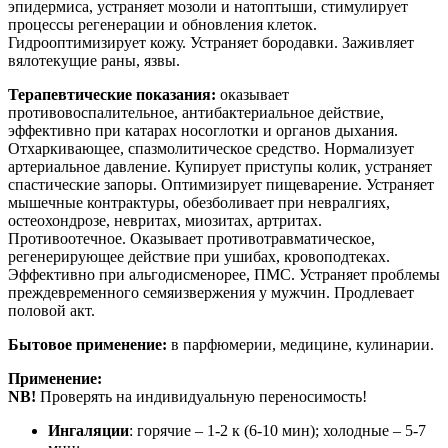
эпидермиса, устраняет мозоли и натоптыши, стимулирует
процессы регенерации и обновления клеток.
Гидрооптимизирует кожу. Устраняет бородавки. Заживляет
вялотекущие раны, язвы.
Терапевтические показания:
оказывает
противовоспалительное, антибактериальное действие,
эффективно при катарах носоглотки и органов дыхания.
Отхаркивающее, спазмолитическое средство. Нормализует
артериальное давление. Купирует приступы колик, устраняет
спастические запоры. Оптимизирует пищеварение. Устраняет
мышечные контрактуры, обезболивает при невралгиях,
остеохондрозе, невритах, миозитах, артритах.
Противоотечное. Оказывает противотравматическое,
регенерирующее действие при ушибах, кровоподтеках.
Эффективно при альгодисменорее, ПМС. Устраняет проблемы
преждевременного семяизвержения у мужчин. Продлевает
половой акт.
Бытовое применение:
в парфюмерии, медицине, кулинарии.
Применение:
NB!
Проверять на индивидуальную переносимость!
Ингаляции
: горячие – 1-2 к (6-10 мин); холодные – 5-7