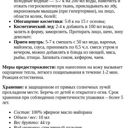
холодные водные — 5-7 к на 200 мл воды, намочить и
отжать гигроскопичную ткань, прикладывать ко лбу,
икроножным мышцам (при гипертермии), на лицо,
области колик, болей;
Обогащение косметики
: 5-8 к на 15 г основы;
Косметический лед
: 2-4 к добавить в 100 мл воды,
залить в форму, заморозить. Протирать лицо, шею, зону
декольте;
Прием внутрь
: 5-7 к смешать с 50 мл меда, варенья,
майонеза, соуса, принимать по 0,5 ч.л. смеси утром и
вечером, можно добавлять в блюда из овощей, мяса,
рыбы, птицы. Запивать соком, кефиром, чаем.
Меры предосторожности:
при нанесении на кожу вызывает
ощущение тепла, легкого пощипывания в течение 1-2 мин.
Реакция естественна.
Хранение:
в защищенном от прямых солнечных лучей
прохладном месте. Беречь от детей и открытого огня. Срок
хранения при соблюдении герметичности упаковки – более 5
лет.
Состав:
100% эфирное масло майорана
Объем / вес:
10 мл
Вес брутто:
44 гр
Вид упаковки
: стеклянный пузырек