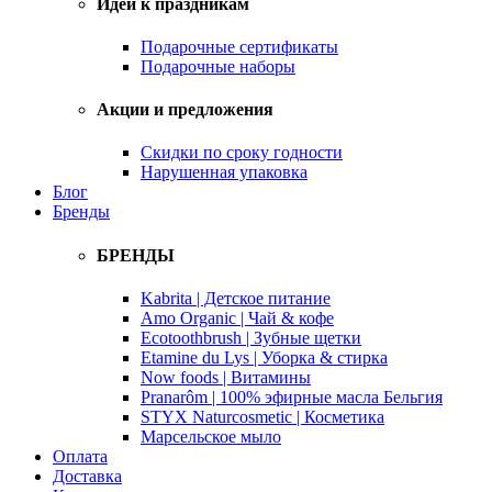
Идеи к праздникам
Подарочные сертификаты
Подарочные наборы
Акции и предложения
Скидки по сроку годности
Нарушенная упаковка
Блог
Бренды
БРЕНДЫ
Kabrita | Детское питание
Amo Organic | Чай & кофе
Ecotoothbrush | Зубные щетки
Etamine du Lys | Уборка & стирка
Now foods | Витамины
Pranarôm | 100% эфирные масла Бельгия
STYX Naturcosmetic | Косметика
Марсельское мыло
Оплата
Доставка