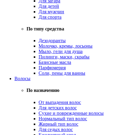
Для загара
Для детей
Для мужчин
Для спорта
По типу средства
Дезодоранты
Молочко, кремы, лосьоны
Мыло, гели для душа
Пилинги, маски, скрабы
Базисные масла
Парфюмерия
Соли, пены для ванны
Волосы
По назначению
От выпадения волос
Для детских волос
Сухие и поврежденные волосы
Нормальный тип волос
Жирный тип волос
Для седых волос
Ежедневный уход