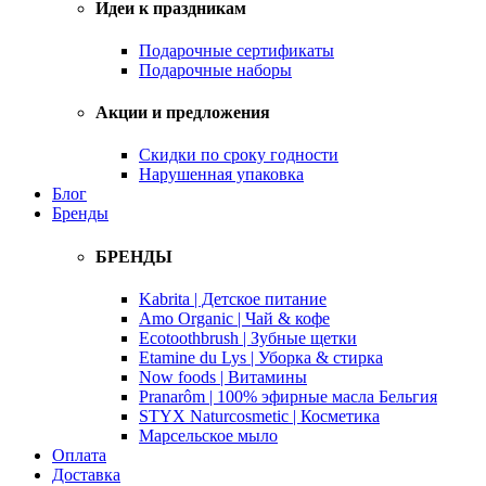
Идеи к праздникам
Подарочные сертификаты
Подарочные наборы
Акции и предложения
Скидки по сроку годности
Нарушенная упаковка
Блог
Бренды
БРЕНДЫ
Kabrita | Детское питание
Amo Organic | Чай & кофе
Ecotoothbrush | Зубные щетки
Etamine du Lys | Уборка & стирка
Now foods | Витамины
Pranarôm | 100% эфирные масла Бельгия
STYX Naturcosmetic | Косметика
Марсельское мыло
Оплата
Доставка