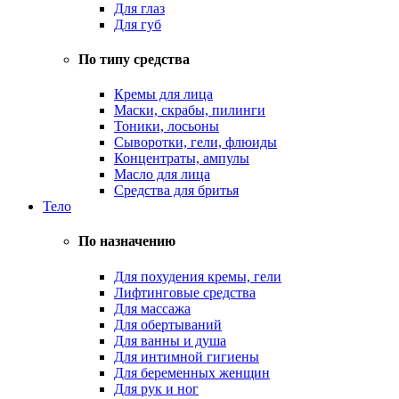
Для глаз
Для губ
По типу средства
Кремы для лица
Маски, скрабы, пилинги
Тоники, лосьоны
Сыворотки, гели, флюиды
Концентраты, ампулы
Масло для лица
Средства для бритья
Тело
По назначению
Для похудения кремы, гели
Лифтинговые средства
Для массажа
Для обертываний
Для ванны и душа
Для интимной гигиены
Для беременных женщин
Для рук и ног