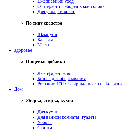
Ежедневный уход
От перхоти, себореи кожи головы
Для укладки волос
По типу средства
Шампуни
Бальзамы
Маски
Здоровье
Пищевые добавки
Ламифарэн гель
Бинты для обертывания
Pranarôm 100% эфирные масла из Бельгии
Дом
Уборка, стирка, кухня
Для кухни
Для ванной комнаты, туалета
Уборка
Стирка