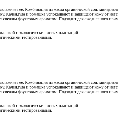
 увлажняет ее. Комбинация из масла органической сои, миндальн
лочку. Календула и ромашка успокаивают и защищают кожу от н
ает свежим фруктовым ароматом. Подходит для ежедневного при
ромашкой с экологически чистых плантаций
огическими тестированиями.
 увлажняет ее. Комбинация из масла органической сои, миндальн
лочку. Календула и ромашка успокаивают и защищают кожу от н
ает свежим фруктовым ароматом. Подходит для ежедневного при
ромашкой с экологически чистых плантаций
огическими тестированиями.