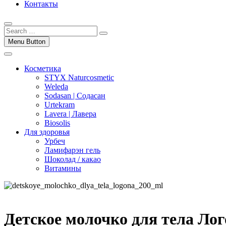
Контакты
Menu Button
Косметика
STYX Naturcosmetic
Weleda
Sodasan | Содасан
Urtekram
Lavera | Лавера
Biosolis
Для здоровья
Урбеч
Ламифарэн гель
Шоколад / какао
Витамины
Детское молочко для тела Лог