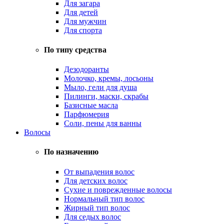
Для загара
Для детей
Для мужчин
Для спорта
По типу средства
Дезодоранты
Молочко, кремы, лосьоны
Мыло, гели для душа
Пилинги, маски, скрабы
Базисные масла
Парфюмерия
Соли, пены для ванны
Волосы
По назначению
От выпадения волос
Для детских волос
Сухие и поврежденные волосы
Нормальный тип волос
Жирный тип волос
Для седых волос