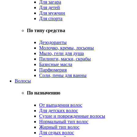
Для загара
Для детей
Для мужчин
Для спорта
По типу средства
Дезодоранты
Молочко, кремы, лосьоны
Мыло, гели для душа
Пилинги, маски, скрабы
Базисные масла
Парфюмерия
Соли, пены для ванны
Волосы
По назначению
От выпадения волос
Для детских волос
Сухие и поврежденные волосы
Нормальный тип волос
Жирный тип волос
Для седых волос