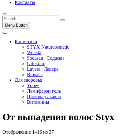
Контакты
Menu Button
Косметика
STYX Naturcosmetic
Weleda
Sodasan | Содасан
Urtekram
Lavera | Лавера
Biosolis
Для здоровья
Урбеч
Ламифарэн гель
Шоколад / какао
Витамины
От выпадения волос Styx
Отображение 1–16 из 37