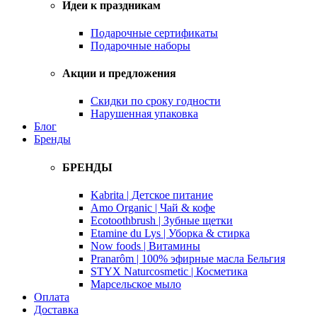
Идеи к праздникам
Подарочные сертификаты
Подарочные наборы
Акции и предложения
Скидки по сроку годности
Нарушенная упаковка
Блог
Бренды
БРЕНДЫ
Kabrita | Детское питание
Amo Organic | Чай & кофе
Ecotoothbrush | Зубные щетки
Etamine du Lys | Уборка & стирка
Now foods | Витамины
Pranarôm | 100% эфирные масла Бельгия
STYX Naturcosmetic | Косметика
Марсельское мыло
Оплата
Доставка