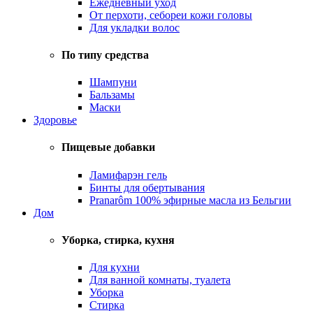
Ежедневный уход
От перхоти, себореи кожи головы
Для укладки волос
По типу средства
Шампуни
Бальзамы
Маски
Здоровье
Пищевые добавки
Ламифарэн гель
Бинты для обертывания
Pranarôm 100% эфирные масла из Бельгии
Дом
Уборка, стирка, кухня
Для кухни
Для ванной комнаты, туалета
Уборка
Стирка