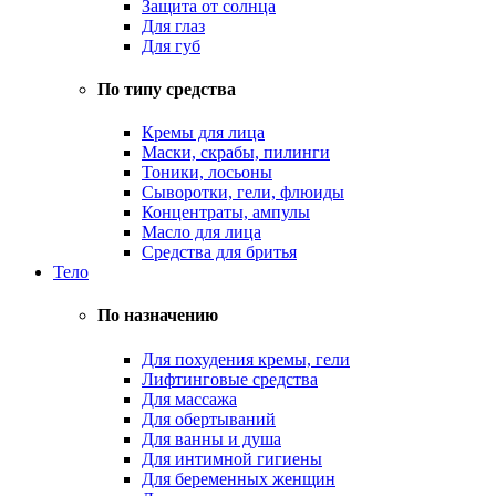
Защита от солнца
Для глаз
Для губ
По типу средства
Кремы для лица
Маски, скрабы, пилинги
Тоники, лосьоны
Сыворотки, гели, флюиды
Концентраты, ампулы
Масло для лица
Средства для бритья
Тело
По назначению
Для похудения кремы, гели
Лифтинговые средства
Для массажа
Для обертываний
Для ванны и душа
Для интимной гигиены
Для беременных женщин