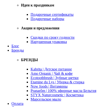
Идеи к праздникам
Подарочные сертификаты
Подарочные наборы
Акции и предложения
Скидки по сроку годности
Нарушенная упаковка
Блог
Бренды
БРЕНДЫ
Kabrita | Детское питание
Amo Organic | Чай & кофе
Ecotoothbrush | Зубные щетки
Etamine du Lys | Уборка & стирка
Now foods | Витамины
Pranarôm | 100% эфирные масла Бельгия
STYX Naturcosmetic | Косметика
Марсельское мыло
Оплата