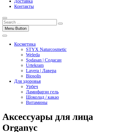
Доставка
Контакты
Menu Button
Косметика
STYX Naturcosmetic
Weleda
Sodasan | Содасан
Urtekram
Lavera | Лавера
Biosolis
Для здоровья
Урбеч
Ламифарэн гель
Шоколад / какао
Витамины
Аксессуары для лица
Organyc