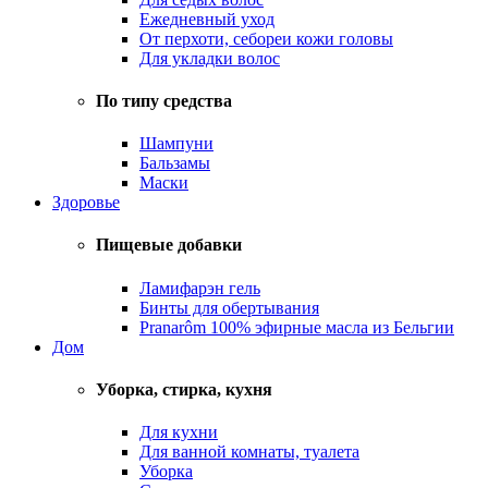
Ежедневный уход
От перхоти, себореи кожи головы
Для укладки волос
По типу средства
Шампуни
Бальзамы
Маски
Здоровье
Пищевые добавки
Ламифарэн гель
Бинты для обертывания
Pranarôm 100% эфирные масла из Бельгии
Дом
Уборка, стирка, кухня
Для кухни
Для ванной комнаты, туалета
Уборка