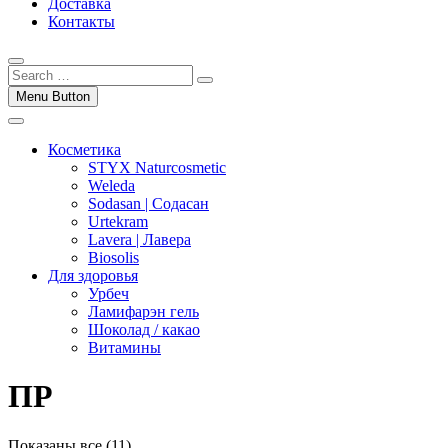
Доставка
Контакты
Menu Button
Косметика
STYX Naturcosmetic
Weleda
Sodasan | Содасан
Urtekram
Lavera | Лавера
Biosolis
Для здоровья
Урбеч
Ламифарэн гель
Шоколад / какао
Витамины
ПР
Показаны все (11)