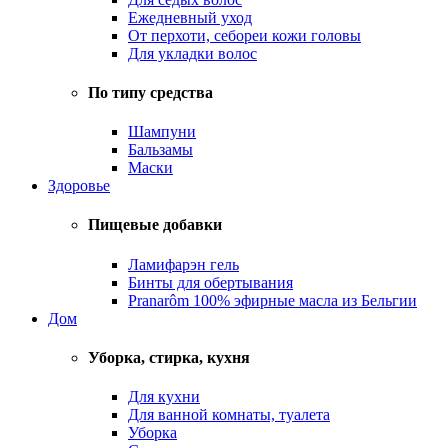
Ежедневный уход
От перхоти, себореи кожи головы
Для укладки волос
По типу средства
Шампуни
Бальзамы
Маски
Здоровье
Пищевые добавки
Ламифарэн гель
Бинты для обертывания
Pranarôm 100% эфирные масла из Бельгии
Дом
Уборка, стирка, кухня
Для кухни
Для ванной комнаты, туалета
Уборка