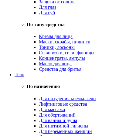
Защита от солнца
Для глаз
Для губ
По типу средства
Кремы для лица
Маски, скрабы, пилинги
Тоники, лосьоны
Сыворотки, гели, флюиды
Концентраты, ампулы
Масло для лица
Средства для бритья
Тело
По назначению
Для похудения кремы, гели
Лифтинговые средства
Для массажа
Для обертываний
Для ванны и душа
Для интимной гигиены
Для беременных женщин