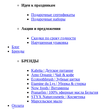
Идеи к праздникам
Подарочные сертификаты
Подарочные наборы
Акции и предложения
Скидки по сроку годности
Нарушенная упаковка
Блог
Бренды
БРЕНДЫ
Kabrita | Детское питание
Amo Organic | Чай & кофе
Ecotoothbrush | Зубные щетки
Etamine du Lys | Уборка & стирка
Now foods | Витамины
Pranarôm | 100% эфирные масла Бельгия
STYX Naturcosmetic | Косметика
Марсельское мыло
Оплата